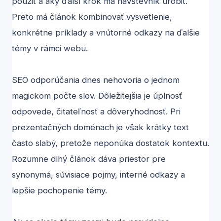
použiť a aký ďalší krok má návštevník urobiť.
Preto má článok kombinovať vysvetlenie,
konkrétne príklady a vnútorné odkazy na ďalšie
témy v rámci webu.
SEO odporúčania dnes nehovoria o jednom
magickom počte slov. Dôležitejšia je úplnosť
odpovede, čitateľnosť a dôveryhodnosť. Pri
prezentačných doménach je však krátky text
často slabý, pretože neponúka dostatok kontextu.
Rozumne dlhý článok dáva priestor pre
synonymá, súvisiace pojmy, interné odkazy a
lepšie pochopenie témy.