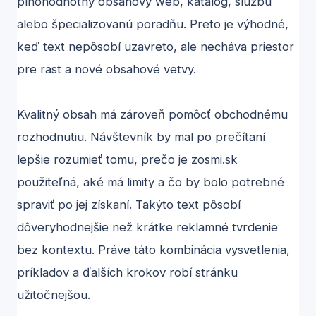
plnohodnotný obsahový web, katalóg, službu
alebo špecializovanú poradňu. Preto je výhodné,
keď text nepôsobí uzavreto, ale necháva priestor
pre rast a nové obsahové vetvy.
Kvalitný obsah má zároveň pomôcť obchodnému
rozhodnutiu. Návštevník by mal po prečítaní
lepšie rozumieť tomu, prečo je zosmi.sk
použiteľná, aké má limity a čo by bolo potrebné
spraviť po jej získaní. Takýto text pôsobí
dôveryhodnejšie než krátke reklamné tvrdenie
bez kontextu. Práve táto kombinácia vysvetlenia,
príkladov a ďalších krokov robí stránku
užitočnejšou.