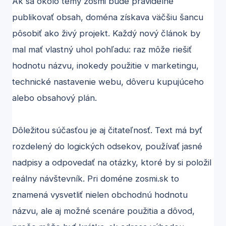
Ak sa okolo témy zosmi bude pravidelne
publikovať obsah, doména získava väčšiu šancu
pôsobiť ako živý projekt. Každý nový článok by
mal mať vlastný uhol pohľadu: raz môže riešiť
hodnotu názvu, inokedy použitie v marketingu,
technické nastavenie webu, dôveru kupujúceho
alebo obsahový plán.
Dôležitou súčasťou je aj čitateľnosť. Text má byť
rozdelený do logických odsekov, používať jasné
nadpisy a odpovedať na otázky, ktoré by si položil
reálny návštevník. Pri doméne zosmi.sk to
znamená vysvetliť nielen obchodnú hodnotu
názvu, ale aj možné scenáre použitia a dôvod,