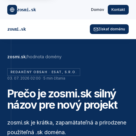
zosmi.sk
Domov
Kontakt
zosmi.sk
Získať doménu
zosmi.sk
/
hodnota domény
REDAKČNÝ OBSAH ·
ESAT, S.R.O.
03. 07. 2026 02:00
·
5
min čítania
Prečo je zosmi.sk silný
názov pre nový projekt
zosmi.sk je krátka, zapamätateľná a prirodzene
použiteľná .sk doména.