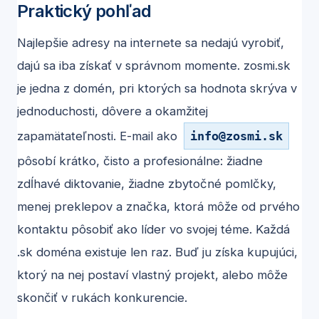
Praktický pohľad
Najlepšie adresy na internete sa nedajú vyrobiť,
dajú sa iba získať v správnom momente. zosmi.sk
je jedna z domén, pri ktorých sa hodnota skrýva v
jednoduchosti, dôvere a okamžitej
zapamätateľnosti. E-mail ako
info
@
zosmi.sk
pôsobí krátko, čisto a profesionálne: žiadne
zdĺhavé diktovanie, žiadne zbytočné pomlčky,
menej preklepov a značka, ktorá môže od prvého
kontaktu pôsobiť ako líder vo svojej téme. Každá
.sk doména existuje len raz. Buď ju získa kupujúci,
ktorý na nej postaví vlastný projekt, alebo môže
skončiť v rukách konkurencie.