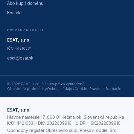
Ako kúpiť doménu
Kontakt
PREVÁDZKOVATEĽ
ESAT, s.r.o.
IČO
44210531
esat@esat.sk
©
2026
ESAT, s.r.o.
. Všetky práva vyhradené.
Obchodné podmienky
Ochrana údajov
Cookies
Právne informácie
ESAT, s.r.o.
Hlavné námestie 17, 060 01 Kežmarok, Slovenská republika
IČO:
44210531
· DIČ:
2022639916
· IČ DPH:
SK2022639916
Obchodný register Okresného súdu Prešov, oddiel Sro,